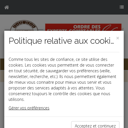
×
Politique relative aux cookies
j
Comme tous les sites de confiance, ce site utilise des
Base documentaire
cookies. Les cookies vous permettent de vous connecter
en tout sécurité, de sauvegarder vos préférences (veille,
Chiffres
newsletter, recherche, etc.). Ils nous permettent également
de mieux vous connaitre pour mieux vous servir et vous
proposer des services adaptés à vos attentes. Vous
Prélèvement à la source
conserverez toujours le contrôle des cookies que nous
utilisons.
Prélèvement à la source - taux neutres
14/05/2025
Gérer vos préférences
Prélèvement à la source : abattement contrats
13/01/2026
courts
Acceptez et continuez