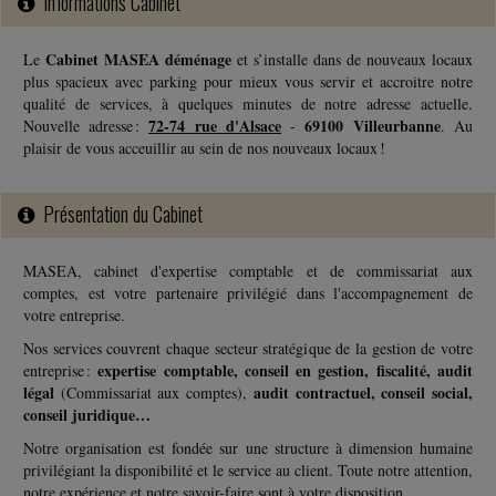
Informations Cabinet
Fiscal TPE
-
23/07/2026
Cabinet MASEA déménage
Le
et s’installe dans de nouveaux locaux
plus spacieux avec parking pour mieux vous servir et accroitre notre
BAISSE DE LOYER ET ACTE ANORMAL DE GESTION
qualité de services, à quelques minutes de notre adresse actuelle.
Une SCI exploitant des logements meublés dans une station de ski
72-74 rue d'Alsace
69100 Villeurbanne
Nouvelle adresse :
-
. Au
accepte de réduire le montant des loyers dus par son locataire au
plaisir de vous acceuillir au sein de nos nouveaux locaux !
moyen d'un avenant au...
Présentation du Cabinet
Social
-
23/07/2026
CLAUSE DE NON-CONCURRENCE : MÊME PENDANT LA CRISE
MASEA, cabinet d'expertise comptable et de commissariat aux
SANITAIRE DU COVID-19, L'EMPLOYEUR DEVAIT Y RENONCER
DANS LE DÉLAI PRÉVU
comptes, est votre partenaire privilégié dans l'accompagnement de
votre entreprise.
Pour se dispenser de l'obligation de verser une contrepartie
financière au salarié, l'employeur peut renoncer à une clause de non-
Nos services couvrent chaque secteur stratégique de la gestion de votre
concurrence prévue au...
expertise comptable, conseil en gestion, fiscalité, audit
entreprise :
légal
audit contractuel, conseil social,
(Commissariat aux comptes),
conseil juridique…
Vie des affaires
-
23/07/2026
Notre organisation est fondée sur une structure à dimension humaine
PROCÉDURES DE L'INPI : CE QUI CHANGE DEPUIS LE 2 JUILLET
privilégiant la disponibilité et le service au client. Toute notre attention,
2026
notre expérience et notre savoir-faire sont à votre disposition.