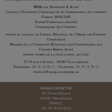
Un décret du 30 juin 2026 harmonise, simplifie et modernise les
MAS
E
A
liah,
xpertise &
udit
procédures de l'institut national de la propriété industrielle (INPI).
Cabinet d’Expertise Comptable & de commissariat aux comptes
En voici les principales...
Fabrice MASLIAH
Expert-Comptable diplômé
Vie des affaires
-
22/07/2026
Commissaire Aux Comptes
FRAUDES SOCIALE ET FISCALE : RNE, DOMICILIATION ET LCB-
inscrit au tableau du Conseil Régional de l’Ordre des Experts-
FT, CE QUI CHANGE POUR LES ENTREPRISES
Comptables
Membre de la Compagnie Régionale des Commissaires aux
La loi du 25 juin 2026 visant à lutter contre les fraudes sociales et
Comptes Rhône-Alpes
fiscales introduit plusieurs mesures, notamment en matière
inscrit auprès de la cour d’appel de Lyon
d'immatriculation et de...
72-74 rue d'Alsace - 69100 Villeurbanne
Fiscal TPE
Téléphone :
04 78 14 58 12
- Télécopie :
04 78 14 58 13
-
22/07/2026
contact@masea-expertise.fr
RÉDUCTION D'IMPÔT « MADELIN » : UN APPORT EN COMPTE
COURANT NE SUFFIT PAS
Un contribuable entend bénéficier de la réduction d'impôt sur le
MASEA EXPERTISE
revenu « Madelin » (aussi appelée « IR-PME ») au titre d'un apport en
72-74 rue d'Alsace
compte courant d'associé...
69100 Villeurbanne
FRANCE
Social
Tél : 04 78 14 58 12
-
22/07/2026