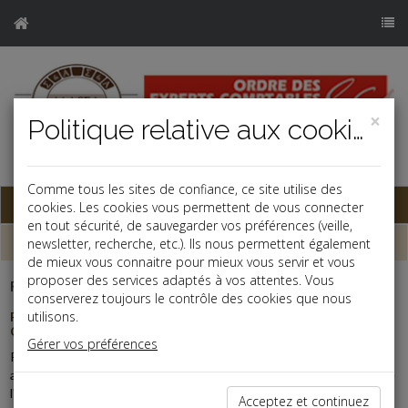
×
Politique relative aux cookies
j
Comme tous les sites de confiance, ce site utilise des
Base documentaire
cookies. Les cookies vous permettent de vous connecter
en tout sécurité, de sauvegarder vos préférences (veille,
Dépêches
newsletter, recherche, etc.). Ils nous permettent également
de mieux vous connaitre pour mieux vous servir et vous
proposer des services adaptés à vos attentes. Vous
Fiscal TPE
-
31/07/2026
conserverez toujours le contrôle des cookies que nous
utilisons.
REVENUS FONCIERS : UNE FACTURE DE TRAVAUX QUI NE
CONVAINC PAS
Gérer vos préférences
Pour être déductibles des revenus fonciers, les travaux doivent
avoir été effectués par le propriétaire, réellement payés au cours de
l'année d'imposition...
Acceptez et continuez