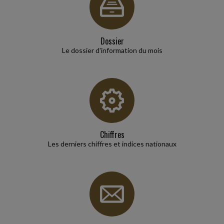
CAS D'ABSENCE
Une loi du 22 décembre 2025 a créé un statut de l'élu local afin de
faciliter la conciliation de l'exercice d'un mandat d'élu local avec la vie
professionnelle...
Dossier
Le dossier d'information du mois
Social
-
28/07/2026
SANCTIONNER DES PROPOS INAPPROPRIÉS D'UN SALARIÉ
Un salarié avait été licencié pour faute grave par son employeur
après avoir tenu des propos inappropriés à l'encontre de trois
travailleurs handicapés...
Chiffres
Fiscal TPE
-
28/07/2026
Les derniers chiffres et indices nationaux
FACTURATION ÉLECTRONIQUE : LA TOLÉRANCE EST DE MISE
Dans un récent communiqué de presse, le Gouvernement confirme
l'entrée en vigueur de la réforme de la facturation électronique au 1
À cette date, toutes...
Vie des affaires
-
28/07/2026