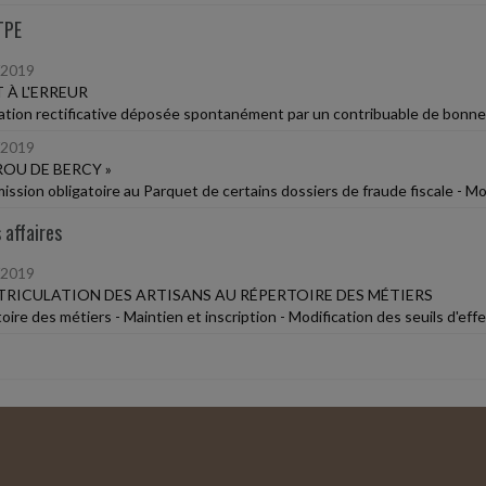
TPE
/2019
 À L'ERREUR
ation rectificative déposée spontanément par un contribuable de bonne fo
/2019
ROU DE BERCY »
ission obligatoire au Parquet de certains dossiers de fraude fiscale - M
 affaires
/2019
RICULATION DES ARTISANS AU RÉPERTOIRE DES MÉTIERS
ire des métiers - Maintien et inscription - Modification des seuils d'effe