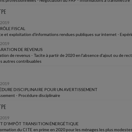
ons professionnelles - Négociation du PAP - Informations à transmettre
TPE
/2019
RÔLE FISCAL
te et exploitation d'informations rendues publiques sur internet - Expér
/2019
RATION DE REVENUS
tion de revenus - Tacite à partir de 2020 en l'absence d'ajout ou de recti
es autres contribuables
/2019
DURE DISCIPLINAIRE POUR UN AVERTISSEMENT
ssement - Procédure disciplinaire
TPE
/2019
T D'IMPÔT TRANSITION ÉNERGÉTIQUE
ormation du CITE en prime en 2020 pour les ménages les plus modestes