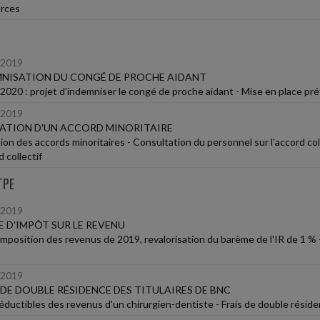
rces
/2019
NISATION DU CONGÉ DE PROCHE AIDANT
2020 : projet d'indemniser le congé de proche aidant - Mise en place pré
/2019
ATION D'UN ACCORD MINORITAIRE
ion des accords minoritaires - Consultation du personnel sur l'accord coll
d collectif
TPE
/2019
E D'IMPÔT SUR LE REVENU
'imposition des revenus de 2019, revalorisation du barème de l'IR de 1 %
/2019
 DE DOUBLE RÉSIDENCE DES TITULAIRES DE BNC
déductibles des revenus d'un chirurgien-dentiste - Frais de double rési