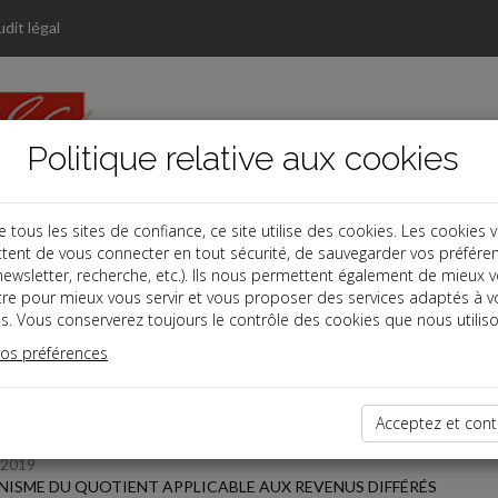
dit légal
Politique relative aux cookies
ous les sites de confiance, ce site utilise des cookies. Les cookies 
tent de vous connecter en tout sécurité, de sauvegarder vos préfére
s
, newsletter, recherche, etc.). Ils nous permettent également de mieux 
tre pour mieux vous servir et vous proposer des services adaptés à v
s. Vous conserverez toujours le contrôle des cookies que nous utiliso
 des dernières dépêches
vos préférences
TPE
Acceptez et cont
/2019
ISME DU QUOTIENT APPLICABLE AUX REVENUS DIFFÉRÉS