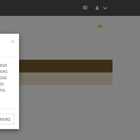
j
×
vous
nces
vous
os
ns.
inuez