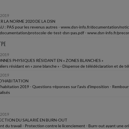
/2019
R LA NORME 2020 DE LA DSN
 : PAS pour les revenus autres - www.dsn-info.fr/documentation/notice
r/documentation/protocole-de-test-dsn-pas.pdf - www.dsn-info.fr/preco
TPE
/2019
NNES PHYSIQUES RÉSIDANT EN « ZONES BLANCHES »
uliers résidant en « zone blanche » - Dispense de télédéclaration et de
/2019
D'HABITATION
'habitation 2019 - Questions-réponses sur l'avis d'imposition - Rembou
lisés
/2019
CTION DU SALARIÉ EN BURN-OUT
nt du travail - Protection contre le licenciement - Burn-out ayant une or