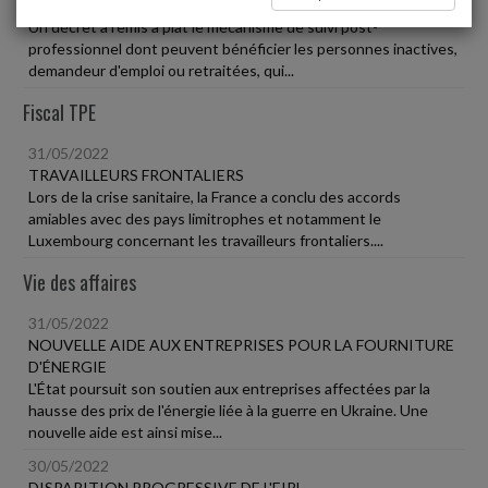
SUIVI POST-PROFESSIONNEL DES ANCIENS SALARIÉS
Un décret a remis à plat le mécanisme de suivi post-
professionnel dont peuvent bénéficier les personnes inactives,
demandeur d'emploi ou retraitées, qui...
Fiscal TPE
31/05/2022
TRAVAILLEURS FRONTALIERS
Lors de la crise sanitaire, la France a conclu des accords
amiables avec des pays limitrophes et notamment le
Luxembourg concernant les travailleurs frontaliers....
Vie des affaires
31/05/2022
NOUVELLE AIDE AUX ENTREPRISES POUR LA FOURNITURE
D'ÉNERGIE
L'État poursuit son soutien aux entreprises affectées par la
hausse des prix de l'énergie liée à la guerre en Ukraine. Une
nouvelle aide est ainsi mise...
30/05/2022
DISPARITION PROGRESSIVE DE L'EIRL