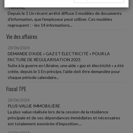
INFORMATIONS DES SALARIÉS SUR LA RELATION DE
TRAVAIL
Depuis le 1 Un récent arrêté diffuse 5 modèles de documents
d'information, que l'employeur peut utiliser. Ces modèles
regroupent : - les 14 informations...
Vie des affaires
28/06/2024
DEMANDE D'AIDE « GAZ ET ÉLECTRICITÉ » POUR LA
FACTURE DE RÉGULARISATION 2023
Suite à la guerre en Ukraine, une aide « gaz et électricité » a été
créée, depuis le 1 En principe, l'aide doit être demandée pour
chaque période calendaire...
Fiscal TPE
28/06/2024
PLUS-VALUE IMMOBILIÈRE
La plus-value réalisée lors de la cession de la résidence
principale et de ses dépendances immédiates et nécessaires
est totalement exonérée d'imposition....
27/06/2024