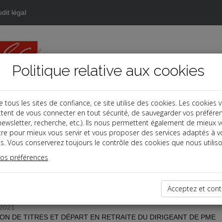
dit légal
Politique relative aux cookies
ous les sites de confiance, ce site utilise des cookies. Les cookies 
tent de vous connecter en tout sécurité, de sauvegarder vos préfére
s
, newsletter, recherche, etc.). Ils nous permettent également de mieux 
tre pour mieux vous servir et vous proposer des services adaptés à v
s. Vous conserverez toujours le contrôle des cookies que nous utiliso
 des dernières dépêches
vos préférences
TPE
Acceptez et cont
/2021
ON DE TITRES ET DÉPART EN RETRAITE DU DIRIGEANT DE PME