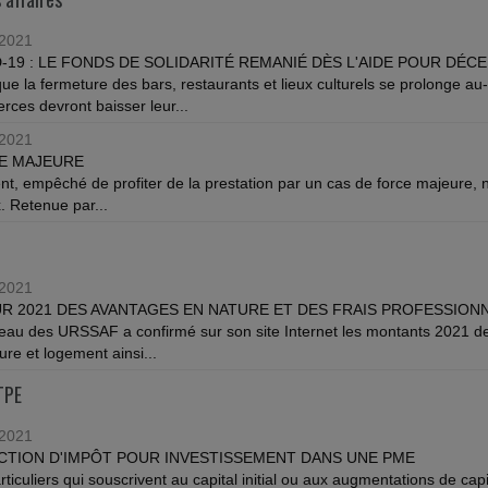
/2021
-19 : LE FONDS DE SOLIDARITÉ REMANIÉ DÈS L'AIDE POUR DÉC
que la fermeture des bars, restaurants et lieux culturels se prolonge au
ces devront baisser leur...
/2021
E MAJEURE
ent, empêché de profiter de la prestation par un cas de force majeure,
x. Retenue par...
/2021
R 2021 DES AVANTAGES EN NATURE ET DES FRAIS PROFESSION
eau des URSSAF a confirmé sur son site Internet les montants 2021 de 
ure et logement ainsi...
TPE
/2021
TION D'IMPÔT POUR INVESTISSEMENT DANS UNE PME
rticuliers qui souscrivent au capital initial ou aux augmentations de ca