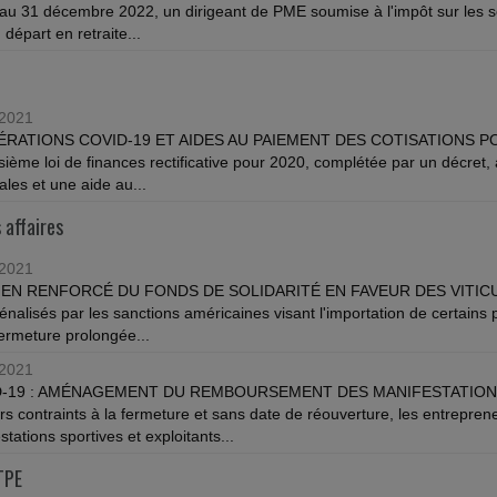
au 31 décembre 2022, un dirigeant de PME soumise à l'impôt sur les so
départ en retraite...
/2021
RATIONS COVID-19 ET AIDES AU PAIEMENT DES COTISATIONS P
isième loi de finances rectificative pour 2020, complétée par un décret,
ales et une aide au...
 affaires
/2021
EN RENFORCÉ DU FONDS DE SOLIDARITÉ EN FAVEUR DES VITIC
énalisés par les sanctions américaines visant l'importation de certains p
fermeture prolongée...
/2021
D-19 : AMÉNAGEMENT DU REMBOURSEMENT DES MANIFESTATION
rs contraints à la fermeture et sans date de réouverture, les entrepren
tations sportives et exploitants...
TPE