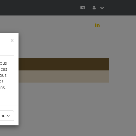
j
×
vous
nces
vous
os
ns.
inuez