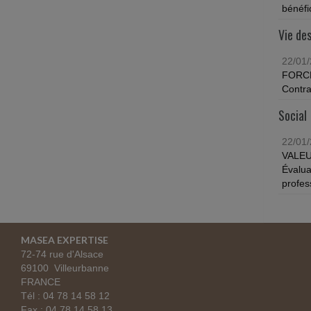
bénéfic
Vie des
22/01
FORC
Contra
Social
22/01
VALEU
Évalua
profes
MASEA EXPERTISE
72-74 rue d'Alsace
69100 Villeurbanne
FRANCE
Tél : 04 78 14 58 12
Fax : 04 78 14 58 13