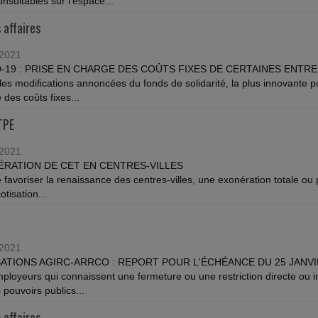
onsultables sur l'espace...
 affaires
/2021
-19 : PRISE EN CHARGE DES COÛTS FIXES DE CERTAINES ENTR
les modifications annoncées du fonds de solidarité, la plus innovante por
 des coûts fixes...
TPE
/2021
RATION DE CET EN CENTRES-VILLES
e favoriser la renaissance des centres-villes, une exonération totale ou 
otisation...
/2021
ATIONS AGIRC-ARRCO : REPORT POUR L'ÉCHÉANCE DU 25 JANVI
ployeurs qui connaissent une fermeture ou une restriction directe ou in
 pouvoirs publics...
 affaires