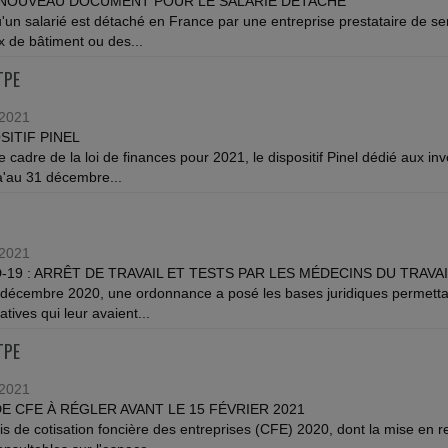
 NOUVEAU DOCUMENT POUR LE SALARIÉ DÉTACHÉ
'un salarié est détaché en France par une entreprise prestataire de serv
x de bâtiment ou des...
TPE
/2021
SITIF PINEL
e cadre de la loi de finances pour 2021, le dispositif Pinel dédié aux in
à'au 31 décembre...
/2021
-19 : ARRÊT DE TRAVAIL ET TESTS PAR LES MÉDECINS DU TRAVAI
décembre 2020, une ordonnance a posé les bases juridiques permettant
tives qui leur avaient...
TPE
/2021
DE CFE À RÉGLER AVANT LE 15 FÉVRIER 2021
is de cotisation foncière des entreprises (CFE) 2020, dont la mise en