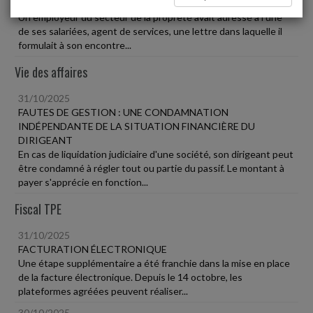
DU RAPPEL À L'ORDRE À LA SANCTION
Un employeur du secteur de la propreté avait adressé à l'une
de ses salariées, agent de services, une lettre dans laquelle il
formulait à son encontre...
Vie des affaires
31/10/2025
FAUTES DE GESTION : UNE CONDAMNATION
INDÉPENDANTE DE LA SITUATION FINANCIÈRE DU
DIRIGEANT
En cas de liquidation judiciaire d'une société, son dirigeant peut
être condamné à régler tout ou partie du passif. Le montant à
payer s'apprécie en fonction...
Fiscal TPE
31/10/2025
FACTURATION ÉLECTRONIQUE
Une étape supplémentaire a été franchie dans la mise en place
de la facture électronique. Depuis le 14 octobre, les
plateformes agréées peuvent réaliser...
30/10/2025